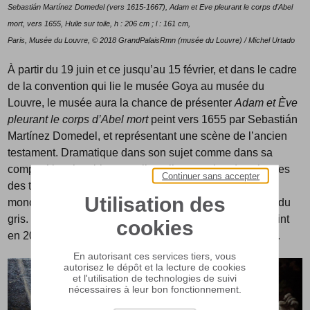
Sebastián Martínez Domedel (vers 1615-1667), Adam et Eve pleurant le corps d'Abel
mort, vers 1655, Huile sur toile, h : 206 cm ; l : 161 cm,
Paris, Musée du Louvre, © 2018 GrandPalaisRmn (musée du Louvre) / Michel Urtado
À partir du 19 juin et ce jusqu’au 15 février, et dans le cadre
de la convention qui lie le musée Goya au musée du
Louvre, le musée aura la chance de présenter
Adam et Ève
pleurant le corps d’Abel mort
peint vers 1655 par Sebastián
Martínez Domedel, et représentant une scène de l’ancien
testament. Dramatique dans son sujet comme dans sa
composition, le tableau souligne l’expression des visages
Continuer sans accepter
des trois personnages dans un coloris presque
Utilisation des
monochrome jouant sur toutes les nuances du beige et du
gris. Peinte pour la Cathédrale de Séville, la toile a rejoint
cookies
en 2018 les collections nationales du musée du Louvre.
En autorisant ces services tiers, vous
autorisez le dépôt et la lecture de cookies
et l'utilisation de technologies de suivi
nécessaires à leur bon fonctionnement.