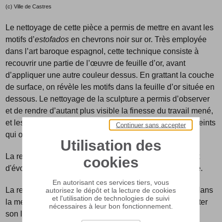
(c) Ville de Castres
Le nettoyage de cette pièce a permis de mettre en avant les
motifs d’
estofados
en chevrons noir su
r or. Très employée
dans l’art baroque espagnol, cette technique consiste à
recouvrir une partie de l’œuvre de feuille d’or, avant
d’appliquer une autre couleur dessus. En grattant la couche
de surface, on révèle les motifs dans la feuille d’or située en
dessous. Le nettoyage de la sculpture a permis d’observer
et de rendre d’autant plus visible la finesse du travail mené,
et les motifs poinçonnés , rehaussés de motifs floraux peints
Continuer sans accepter
qui ornent la robe autour du personnage.
Utilisation des
La restauration effectuée doit être réversible dans le but
cookies
d'évoluer avec les découvertes qui se feront sur l’œuvre.
En autorisant ces services tiers, vous
autorisez le dépôt et la lecture de cookies
La restauration d’une telle œuvre permet de lui rendre dans
et l'utilisation de technologies de suivi
la mesure du possible son aspect original, de documenter
nécessaires à leur bon fonctionnement.
son l’histoire dans un objectif de conservation pour les