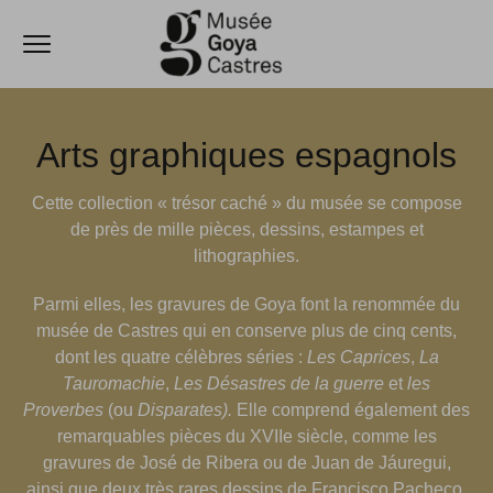
ermer
Ouvrir le menu
Accèder directement au contenu
Arts graphiques espagnols
Cette collection « trésor caché » du musée se compose
de près de mille pièces, dessins, estampes et
lithographies.
Parmi elles, les gravures de Goya font la renommée du
musée de Castres qui en conserve plus de cinq cents,
dont les quatre célèbres séries :
Les Caprices
,
La
Tauromachie
,
Les Désastres de la guerre
et
les
Proverbes
(ou
Disparates).
Elle comprend également des
remarquables pièces du XVIIe siècle, comme les
gravures de José de Ribera ou de Juan de Jáuregui,
ainsi que deux très rares dessins de Francisco Pacheco.