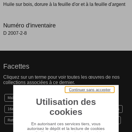
Huile sur bois, dorure à la feuille d'or et à la feuille d'argent
Numéro d'inventaire
D 2007-2-8
Facettes
Cliquez sur un terme pour voir toutes les œuvres de nos
collections associées à ce dernier.
Continuer sans accepter
Maître de Riofrío
16e Siècle
16e Siècle (1er quart)
Utilisation des
cookies
16e Siècle (1ère moitié)
1500
Peinture
Frise des saints
Retable de saint Martin
École espagnole
Ecole hispanique
En autorisant ces services tiers, vous
autorisez le dépôt et la lecture de cookies