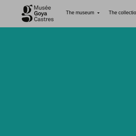
The museum
The collecti
Go directly to content