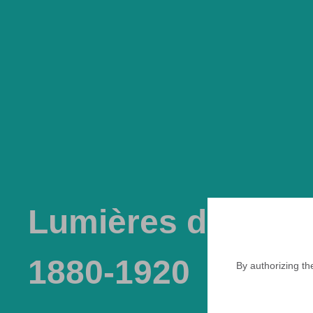
Lumières d'Espag
1880-1920
By authorizing th